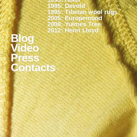
1995: Devold
1995: Tibetan wool rugs
2005: Europemood
2009: Yulmes Tree
2012: Henri Lloyd
Blog
Video
Press
Contacts