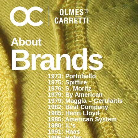
About
Brands
1973: Portobello
1975: Spitfire
1976: S. Moritz
1979: By American
1979: Maggia – Gerulaitis
1982: Best Company
1985: Henri Lloyd
1985: American System
1986: IL’s
1991: Haas
1995: Hofer