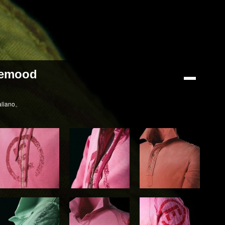
pemood
aliano
。